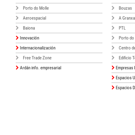
Porto do Molle
Bouzas
Aeroespacial
A Granxa
Baiona
PTL
Innovación
Porto do
Internacionalización
Centro d
Free Trade Zone
Edificio 
Ardán info. empresarial
Empresas I
Espacios 
Espacios D