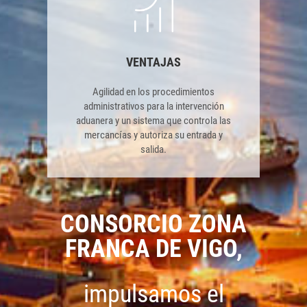
VENTAJAS
Agilidad en los procedimientos
administrativos para la intervención
aduanera y un sistema que controla las
mercancías y autoriza su entrada y
salida.
CONSORCIO ZONA
FRANCA DE VIGO,
impulsamos el