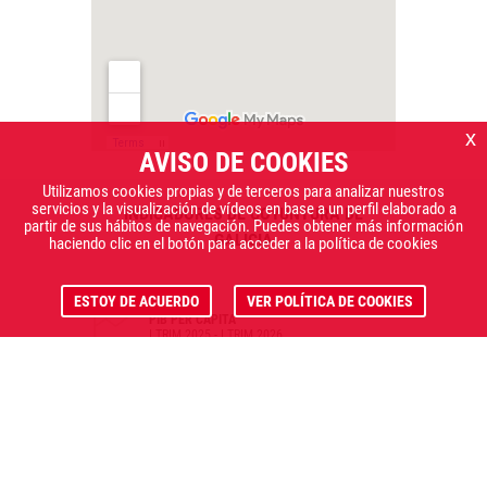
x
AVISO DE COOKIES
Utilizamos cookies propias y de terceros para analizar nuestros
servicios y la visualización de vídeos en base a un perfil elaborado a
INDICADORES DE COYUNTURA DE
partir de sus hábitos de navegación. Puedes obtener más información
GALICIA
haciendo clic en el botón para acceder a la política de cookies
5,62%
ESTOY DE ACUERDO
VER POLÍTICA DE COOKIES
PIB PER CÁPITA
I TRIM 2025 - I TRIM 2026
0,41%
EXPORTACIONES
I TRIM 2025 - I TRIM 2026
3,33%
IPC GENERAL
JUNIO 2025 - JUNIO 2026