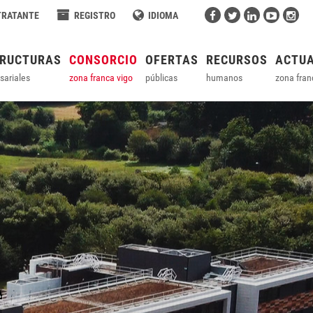
TRATANTE
REGISTRO
IDIOMA
TRUCTURAS
CONSORCIO
OFERTAS
RECURSOS
ACTUA
sariales
zona franca vigo
públicas
humanos
zona fran
A