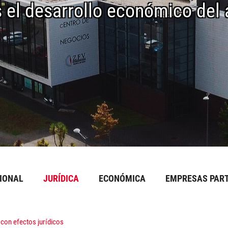
el desarrollo económico del 
CIONAL
JURÍDICA
ECONÓMICA
EMPRESAS PART
 con efectos jurídicos