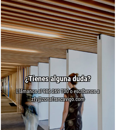
¿Tienes alguna duda?
Llámanos al 986 269 700 o escríbenos a
zfv@zonafrancavigo.com